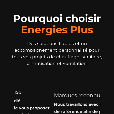
Pourquoi choisir
Energies Plus
Des solutions fiables et un
accompagnement personnalisé pour
tous vos projets de chauffage, sanitaire,
climatisation et ventilation.
Marques reconnues
Pers
Nous travaillons avec des fabricants
Nos é
oposer
de référence afin de garantir fiabilité,
maint